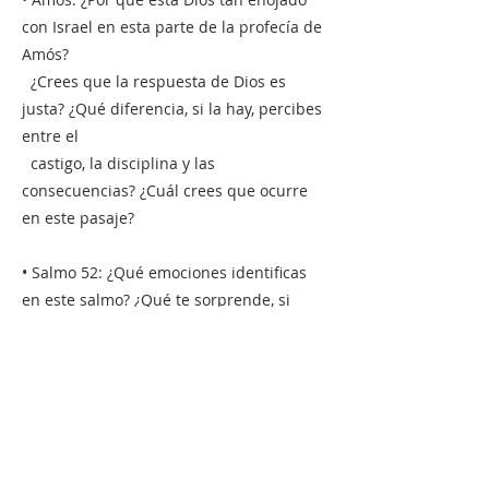
con Israel en esta parte de la profecía de
Amós?
¿Crees que la respuesta de Dios es
justa? ¿Qué diferencia, si la hay, percibes
entre el
castigo, la disciplina y las
consecuencias? ¿Cuál crees que ocurre
en este pasaje?
• Salmo 52: ¿Qué emociones identificas
en este salmo? ¿Qué te sorprende, si
acaso, de los
sentimientos o expresiones del
salmista? ¿Te identificas con él de alguna
manera?
• Colosenses: ¿Qué descripción de Jesús